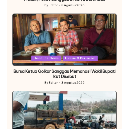
By
Editor
5 Agustus 2026
Posted
by
Posted
Headline News
Hukum & Keriminal
in
Bursa Ketua Golkar Sanggau Memanas! Wakil Bupati
Ikut Disebut
By
Editor
3 Agustus 2026
Posted
by