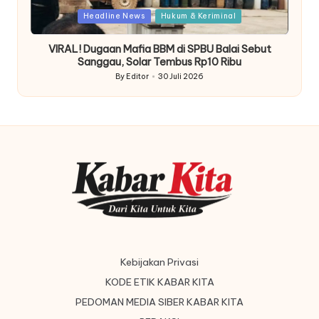
Posted
Headline News
Hukum & Keriminal
in
VIRAL! Dugaan Mafia BBM di SPBU Balai Sebut
Sanggau, Solar Tembus Rp10 Ribu
By
Editor
30 Juli 2026
Posted
by
Kebijakan Privasi
KODE ETIK KABAR KITA
PEDOMAN MEDIA SIBER KABAR KITA