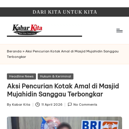
Skip
to
content
K
Dari
Kita,
a
Beranda
»
Aksi Pencurian Kotak Amal di Masjid Mujahidin Sanggau
Untuk
Terbongkar
b
Kita
a
Posted
Headline News
Hukum & Keriminal
r
in
Aksi Pencurian Kotak Amal di Masjid
K
Mujahidin Sanggau Terbongkar
it
By
Kabar Kita
11 April 2026
No Comments
Posted
a
by