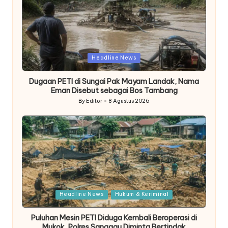
Posted
Headline News
in
Dugaan PETI di Sungai Pak Mayam Landak, Nama
Eman Disebut sebagai Bos Tambang
By
Editor
8 Agustus 2026
Posted
by
Posted
Headline News
Hukum & Keriminal
in
Puluhan Mesin PETI Diduga Kembali Beroperasi di
Mukok, Polres Sanggau Diminta Bertindak