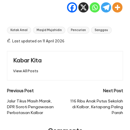
Tags:
Kotak Amal
Masjid Mujahidin
Pencurian
Sanggau
Last updated on 11 April 2026
Kabar Kita
View All Posts
Post
Previous Post
Next Post
navigation
Jalur Tikus Masih Marak,
116 Ribu Anak Putus Sekolah
DPR Soroti Pengawasan
di Kalbar, Ketapang Paling
Perbatasan Kalbar
Parah