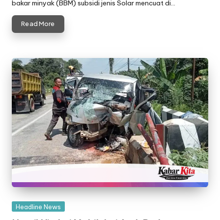
bakar minyak (BBM) subsidi jenis Solar mencuat di…
Read More
Posted
Headline News
in