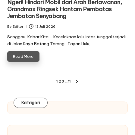
Ngeri! Hindari Mobil dari Arah Berlawanan,
Grandmax Ringsek Hantam Pembatas
Jembatan Senyabang
By
Editor
13 Juli 2026
Posted
by
Sanggau, Kabar Kita – Kecelakaan lalu lintas tunggal terjadi
di Jalan Raya Batang Tarang–Tayan Hulu,…
Read More
Paginasi
1
2
3
…
11
NEXT
pos
PAGE
Katagori