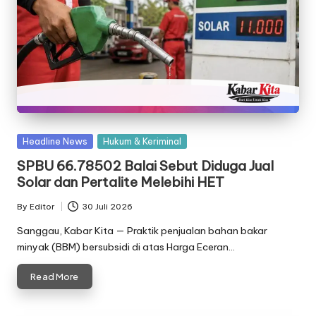
Posted
Headline News
Hukum & Keriminal
in
SPBU 66.78502 Balai Sebut Diduga Jual
Solar dan Pertalite Melebihi HET
By
Editor
30 Juli 2026
Posted
by
Sanggau, Kabar Kita — Praktik penjualan bahan bakar
minyak (BBM) bersubsidi di atas Harga Eceran…
Read More