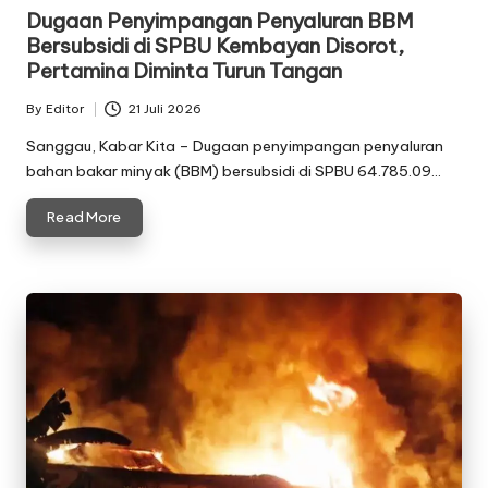
in
Dugaan Penyimpangan Penyaluran BBM
Bersubsidi di SPBU Kembayan Disorot,
Pertamina Diminta Turun Tangan
By
Editor
21 Juli 2026
Posted
by
Sanggau, Kabar Kita – Dugaan penyimpangan penyaluran
bahan bakar minyak (BBM) bersubsidi di SPBU 64.785.09…
Read More