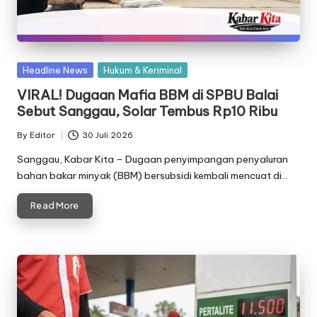
Posted
Headline News
Hukum & Keriminal
in
VIRAL! Dugaan Mafia BBM di SPBU Balai
Sebut Sanggau, Solar Tembus Rp10 Ribu
By
Editor
30 Juli 2026
Posted
by
Sanggau, Kabar Kita – Dugaan penyimpangan penyaluran
bahan bakar minyak (BBM) bersubsidi kembali mencuat di…
Read More