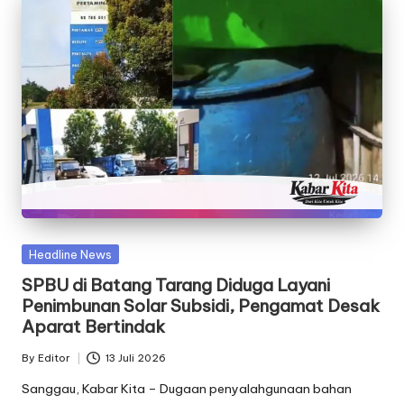
Posted
Headline News
in
SPBU di Batang Tarang Diduga Layani
Penimbunan Solar Subsidi, Pengamat Desak
Aparat Bertindak
By
Editor
13 Juli 2026
Posted
by
Sanggau, Kabar Kita – Dugaan penyalahgunaan bahan