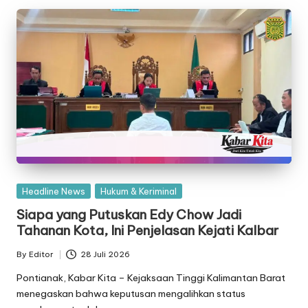
Posted
Headline News
Hukum & Keriminal
in
Siapa yang Putuskan Edy Chow Jadi
Tahanan Kota, Ini Penjelasan Kejati Kalbar
By
Editor
28 Juli 2026
Posted
by
Pontianak, Kabar Kita – Kejaksaan Tinggi Kalimantan Barat
menegaskan bahwa keputusan mengalihkan status