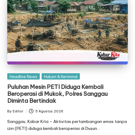
Posted
Headline News
Hukum & Keriminal
in
Puluhan Mesin PETI Diduga Kembali
Beroperasi di Mukok, Polres Sanggau
Diminta Bertindak
By
Editor
5 Agustus 2026
Posted
by
Sanggau, Kabar Kita – Aktivitas pertambangan emas tanpa
izin (PETI) diduga kembali beroperasi di Dusun…