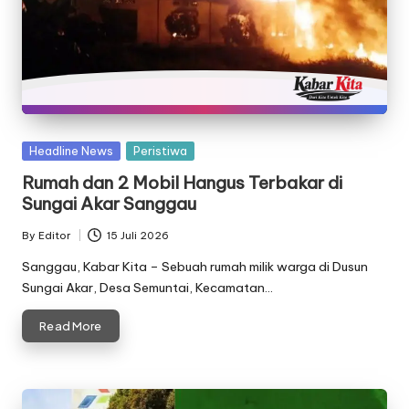
Posted
Headline News
Peristiwa
in
Rumah dan 2 Mobil Hangus Terbakar di
Sungai Akar Sanggau
By
Editor
15 Juli 2026
Posted
by
Sanggau, Kabar Kita – Sebuah rumah milik warga di Dusun
Sungai Akar, Desa Semuntai, Kecamatan…
Read More