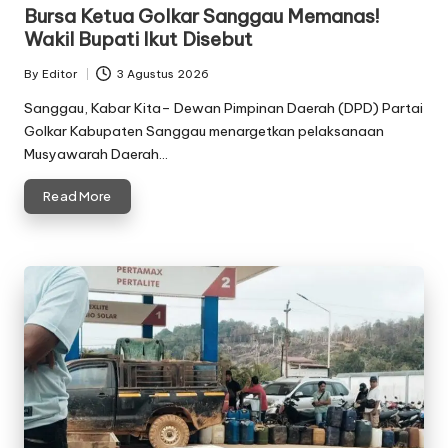
in
Bursa Ketua Golkar Sanggau Memanas!
Wakil Bupati Ikut Disebut
By
Editor
3 Agustus 2026
Posted
by
Sanggau, Kabar Kita– Dewan Pimpinan Daerah (DPD) Partai
Golkar Kabupaten Sanggau menargetkan pelaksanaan
Musyawarah Daerah…
Read More