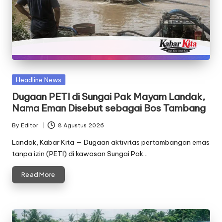
Posted
Headline News
in
Dugaan PETI di Sungai Pak Mayam Landak,
Nama Eman Disebut sebagai Bos Tambang
By
Editor
8 Agustus 2026
Posted
by
Landak, Kabar Kita — Dugaan aktivitas pertambangan emas
tanpa izin (PETI) di kawasan Sungai Pak…
Read More