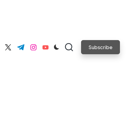
Subscribe
cebook.com
twitter.com
t.me
instagram.com
youtube.com