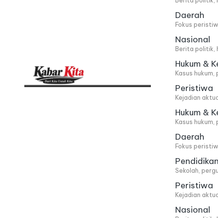
Berita politik
Daerah
Fokus peristi
Nasional
Berita politik
Hukum & K
Kasus hukum, 
Peristiwa
K
Dari
Kejadian aktu
Kita,
a
Hukum & K
Kasus hukum, 
Untuk
b
Daerah
Kita
Fokus peristi
a
Pendidika
Sekolah, pergu
r
Peristiwa
Kejadian aktu
K
Nasional