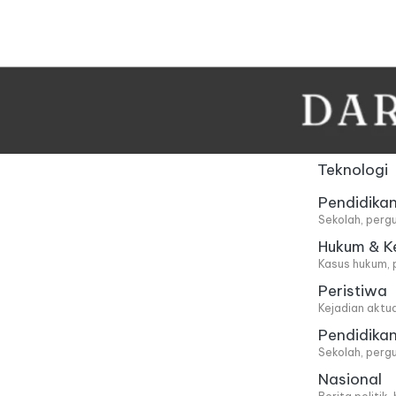
Skip
to
content
Teknologi
Pendidika
Sekolah, pergu
Hukum & K
Kasus hukum, 
Peristiwa
Kejadian aktu
Pendidika
Sekolah, pergu
Nasional