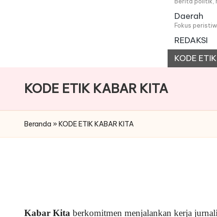
i
Berita politik
Daerah
t
Fokus peristi
REDAKSI
a
KODE ETIK
KODE ETIK KABAR KITA
Beranda
»
KODE ETIK KABAR KITA
Kabar Kita
berkomitmen menjalankan kerja jurnali