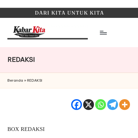
Skip
to
content
K
Dari
Kita,
a
Untuk
REDAKSI
b
Kita
a
Beranda
»
REDAKSI
r
K
it
a
BOX REDAKSI