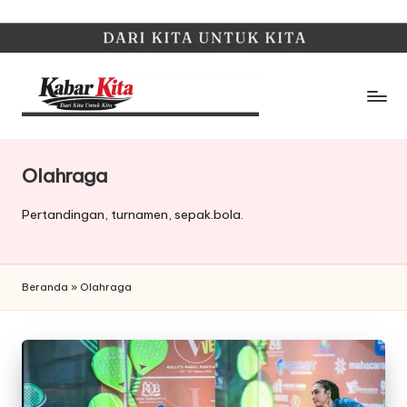
Skip
to
content
K
Dari
Kita,
a
Untuk
Olahraga
b
Kita
Pertandingan, turnamen, sepak.bola.
a
r
K
Beranda
»
Olahraga
it
a