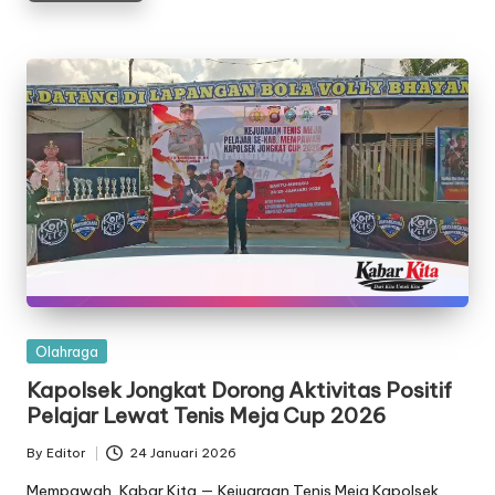
Posted
Olahraga
in
Kapolsek Jongkat Dorong Aktivitas Positif
Pelajar Lewat Tenis Meja Cup 2026
By
Editor
24 Januari 2026
Posted
by
Mempawah, Kabar Kita — Kejuaraan Tenis Meja Kapolsek