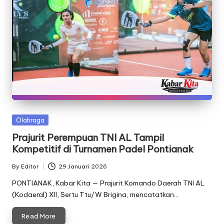
Posted
Olahraga
in
Prajurit Perempuan TNI AL Tampil
Kompetitif di Turnamen Padel Pontianak
By
Editor
29 Januari 2026
Posted
by
PONTIANAK, Kabar Kita — Prajurit Komando Daerah TNI AL
(Kodaeral) XII, Sertu Ttu/W Brigina, mencatatkan…
Read More