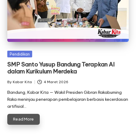
Posted
Pendidikan
in
SMP Santo Yusup Bandung Terapkan AI
dalam Kurikulum Merdeka
By
Kabar Kita
4 Maret 2026
Posted
by
Bandung, Kabar Kita — Wakil Presiden Gibran Rakabuming
Raka meninjau penerapan pembelajaran berbasis kecerdasan
artifisial…
Read More