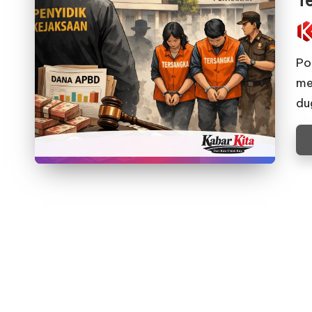
T
Pos
by
Po
me
du