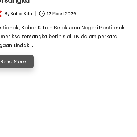
ersangka
By
Kabar Kita
12 Maret 2026
ted
ntianak, Kabar Kita – Kejaksaan Negeri Pontianak
meriksa tersangka berinisial TK dalam perkara
gaan tindak…
Read More