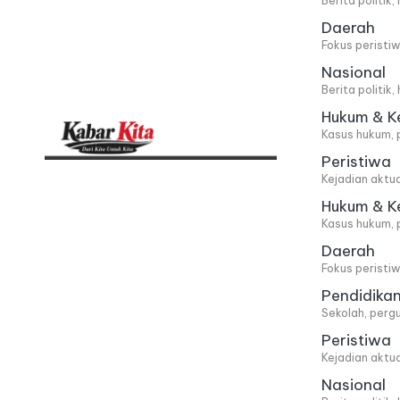
Berita politik
Daerah
Fokus peristi
Nasional
Berita politik
Hukum & K
Kasus hukum, 
Peristiwa
K
Dari
Kejadian aktu
Kita,
a
Hukum & K
Kasus hukum, 
Untuk
b
Daerah
Kita
Fokus peristi
a
Pendidika
Sekolah, pergu
r
Peristiwa
Kejadian aktu
K
Nasional