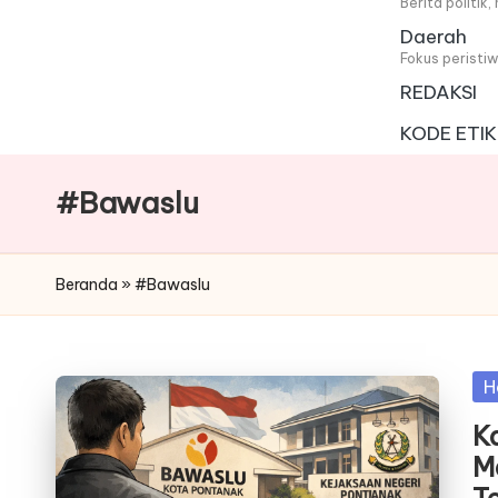
i
Berita politik
Daerah
t
Fokus peristi
REDAKSI
a
KODE ETIK
#Bawaslu
Beranda
»
#Bawaslu
Po
H
in
K
M