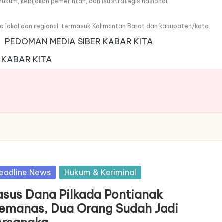
, hukum, kebijakan pemerintah, dan isu strategis nasional.
wa lokal dan regional, termasuk Kalimantan Barat dan kabupaten/kota.
PEDOMAN MEDIA SIBER KABAR KITA
 KABAR KITA
sted
eadline News
Hukum & Keriminal
asus Dana Pilkada Pontianak
emanas, Dua Orang Sudah Jadi