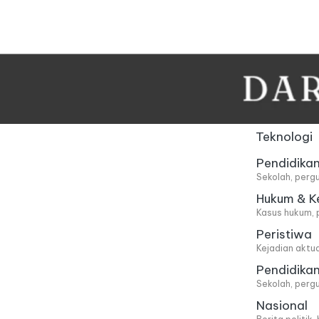
Skip
to
content
Teknologi
Pendidika
Sekolah, pergu
Hukum & K
Kasus hukum, 
Peristiwa
Kejadian aktu
Pendidika
Sekolah, pergu
Nasional