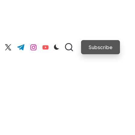
Subscribe
cebook.com
twitter.com
t.me
instagram.com
youtube.com