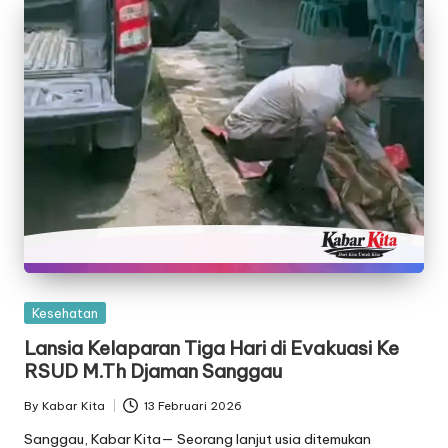
Posted
Kesehatan
in
Lansia Kelaparan Tiga Hari di Evakuasi Ke
RSUD M.Th Djaman Sanggau
By
Kabar Kita
13 Februari 2026
Posted
by
Sanggau, Kabar Kita— Seorang lanjut usia ditemukan