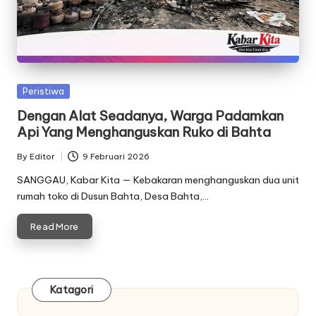
Posted
Peristiwa
in
Dengan Alat Seadanya, Warga Padamkan
Api Yang Menghanguskan Ruko di Bahta
By
Editor
9 Februari 2026
Posted
by
SANGGAU, Kabar Kita — Kebakaran menghanguskan dua unit
rumah toko di Dusun Bahta, Desa Bahta,…
Read More
Katagori