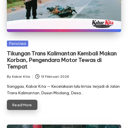
Posted
Peristiwa
in
Tikungan Trans Kalimantan Kembali Makan
Korban, Pengendara Motor Tewas di
Tempat
By
Kabar Kita
13 Februari 2026
Posted
by
Sanggau, Kabar Kita — Kecelakaan lalu lintas terjadi di Jalan
Trans Kalimantan, Dusun Modang, Desa…
Read More