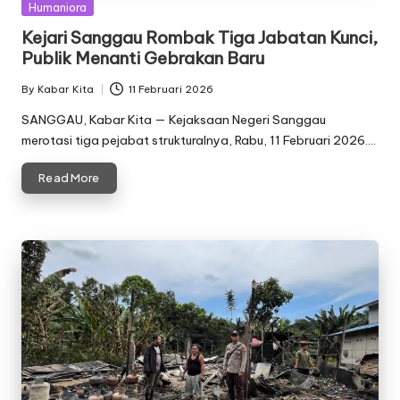
Posted
Humaniora
in
Kejari Sanggau Rombak Tiga Jabatan Kunci,
Publik Menanti Gebrakan Baru
By
Kabar Kita
11 Februari 2026
Posted
by
SANGGAU, Kabar Kita — Kejaksaan Negeri Sanggau
merotasi tiga pejabat strukturalnya, Rabu, 11 Februari 2026.…
Read More