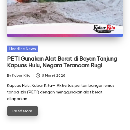
Posted
Headline News
in
PETI Gunakan Alat Berat di Boyan Tanjung
Kapuas Hulu, Negara Terancam Rugi
By
Kabar Kita
6 Maret 2026
Posted
by
Kapuas Hulu, Kabar Kita— Aktivitas pertambangan emas
tanpa izin (PETI) dengan menggunakan alat berat
dilaporkan…
Read More