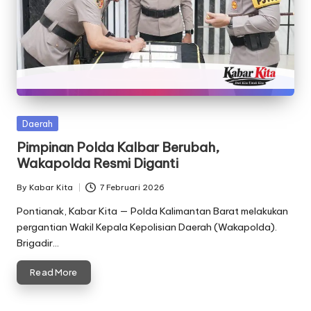
Posted
Daerah
in
Pimpinan Polda Kalbar Berubah,
Wakapolda Resmi Diganti
By
Kabar Kita
7 Februari 2026
Posted
by
Pontianak, Kabar Kita — Polda Kalimantan Barat melakukan
pergantian Wakil Kepala Kepolisian Daerah (Wakapolda).
Brigadir…
Read More