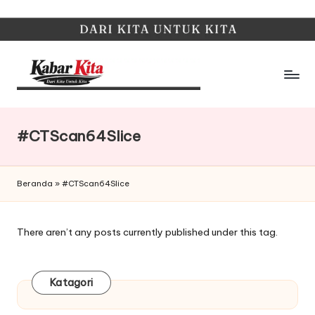
Skip
to
content
K
Dari
Kita,
a
Untuk
#CTScan64Slice
b
Kita
a
Beranda
»
#CTScan64Slice
r
K
There aren’t any posts currently published under this tag.
it
a
Katagori