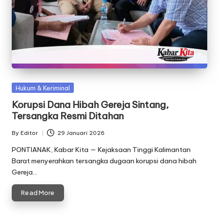
Posted
Hukum & Keriminal
in
Korupsi Dana Hibah Gereja Sintang,
Tersangka Resmi Ditahan
By
Editor
29 Januari 2026
Posted
by
PONTIANAK, Kabar Kita — Kejaksaan Tinggi Kalimantan
Barat menyerahkan tersangka dugaan korupsi dana hibah
Gereja…
Read More