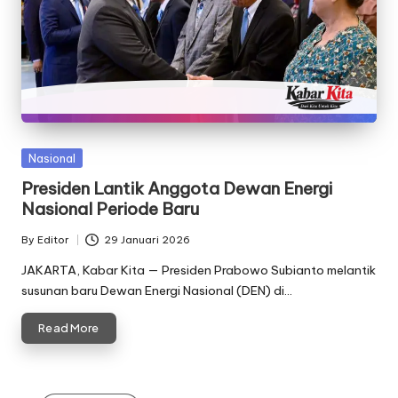
Posted
Nasional
in
Presiden Lantik Anggota Dewan Energi
Nasional Periode Baru
By
Editor
29 Januari 2026
Posted
by
JAKARTA, Kabar Kita — Presiden Prabowo Subianto melantik
susunan baru Dewan Energi Nasional (DEN) di…
Read More