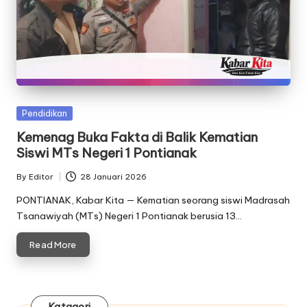
Posted
Pendidikan
in
Kemenag Buka Fakta di Balik Kematian
Siswi MTs Negeri 1 Pontianak
By
Editor
28 Januari 2026
Posted
by
PONTIANAK, Kabar Kita — Kematian seorang siswi Madrasah
Tsanawiyah (MTs) Negeri 1 Pontianak berusia 13…
Read More
Katagori