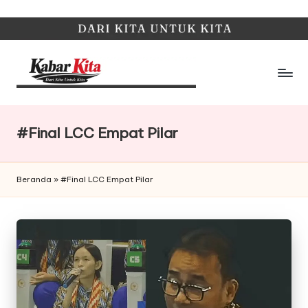
Skip
to
content
K
Dari
Kita,
a
Untuk
#Final LCC Empat Pilar
b
Kita
a
Beranda
»
#Final LCC Empat Pilar
r
K
it
a