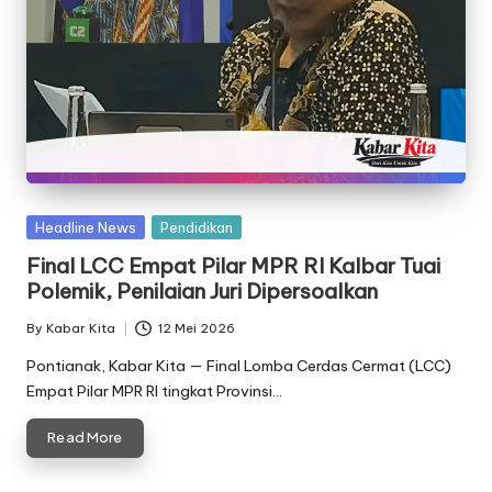
Posted
Headline News
Pendidikan
in
Final LCC Empat Pilar MPR RI Kalbar Tuai
Polemik, Penilaian Juri Dipersoalkan
By
Kabar Kita
12 Mei 2026
Posted
by
Pontianak, Kabar Kita — Final Lomba Cerdas Cermat (LCC)
Empat Pilar MPR RI tingkat Provinsi…
Read More