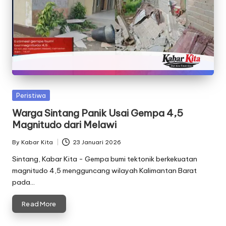
Posted
Peristiwa
in
Warga Sintang Panik Usai Gempa 4,5
Magnitudo dari Melawi
By
Kabar Kita
23 Januari 2026
Posted
by
Sintang, Kabar Kita - Gempa bumi tektonik berkekuatan
magnitudo 4,5 mengguncang wilayah Kalimantan Barat
pada…
Read More