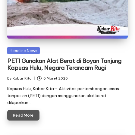
Posted
Headline News
in
PETI Gunakan Alat Berat di Boyan Tanjung
Kapuas Hulu, Negara Terancam Rugi
By
Kabar Kita
6 Maret 2026
Posted
by
Kapuas Hulu, Kabar Kita— Aktivitas pertambangan emas
tanpa izin (PETI) dengan menggunakan alat berat
dilaporkan…
Read More