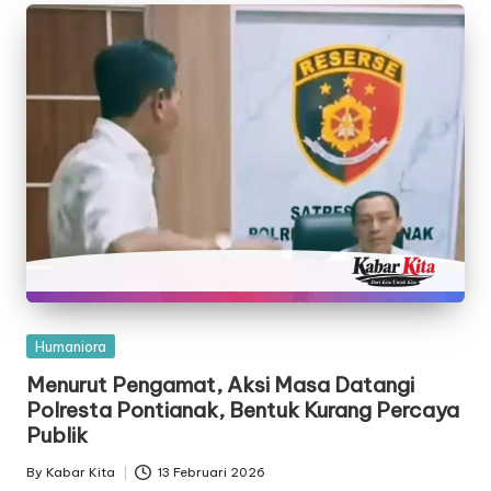
Posted
Humaniora
in
Menurut Pengamat, Aksi Masa Datangi
Polresta Pontianak, Bentuk Kurang Percaya
Publik
By
Kabar Kita
13 Februari 2026
Posted