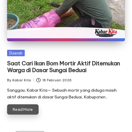
Posted
Daerah
in
Saat Cari Ikan Bom Mortir Aktif Ditemukan
Warga di Dasar Sungai Beduai
By
Kabar Kita
18 Februari 2026
Posted
by
Sanggau, Kabar Kita— Sebuah mortir yang diduga masih
aktif ditemukan di dasar Sungai Beduai, Kabupaten…
Read More