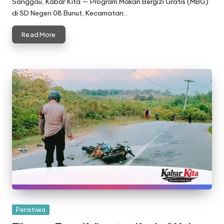
Sanggau, Kabar Kita — Program Makan Bergizi Gratis (MBG)
di SD Negeri 08 Bunut, Kecamatan…
Read More
Posted
Peristiwa
in