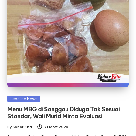
Posted
Headline News
in
Menu MBG di Sanggau Diduga Tak Sesuai
Standar, Wali Murid Minta Evaluasi
By
Kabar Kita
9 Maret 2026
Posted
by