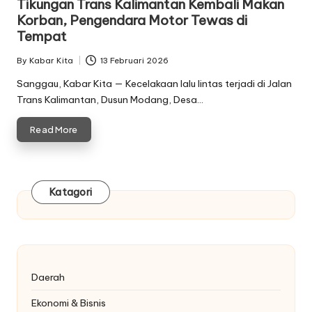
Tikungan Trans Kalimantan Kembali Makan
Korban, Pengendara Motor Tewas di
Tempat
By
Kabar Kita
13 Februari 2026
Posted
by
Sanggau, Kabar Kita — Kecelakaan lalu lintas terjadi di Jalan
Trans Kalimantan, Dusun Modang, Desa…
Read More
Katagori
Daerah
Ekonomi & Bisnis