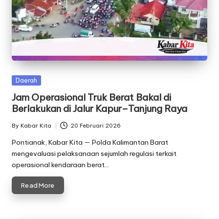
Posted
Daerah
in
Jam Operasional Truk Berat Bakal di
Berlakukan di Jalur Kapur–Tanjung Raya
By
Kabar Kita
20 Februari 2026
Posted
by
Pontianak, Kabar Kita — Polda Kalimantan Barat
mengevaluasi pelaksanaan sejumlah regulasi terkait
operasional kendaraan berat…
Read More