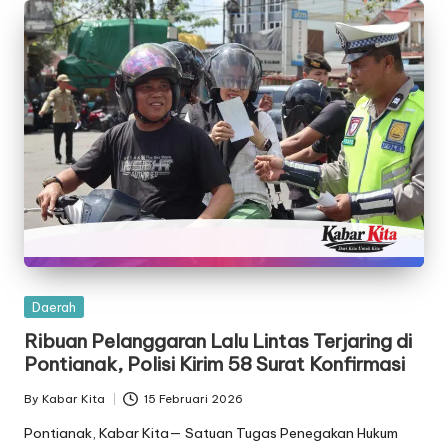
Posted
Daerah
in
Ribuan Pelanggaran Lalu Lintas Terjaring di
Pontianak, Polisi Kirim 58 Surat Konfirmasi
By
Kabar Kita
15 Februari 2026
Posted
by
Pontianak, Kabar Kita— Satuan Tugas Penegakan Hukum