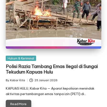
Posted
Hukum & Keriminal
in
Polisi Razia Tambang Emas Ilegal di Sungai
Tekudum Kapuas Hulu
By
Kabar Kita
25 Januari 2026
Posted
by
KAPUAS HULU, Kabar Kita — Aparat kepolisian menindak
aktivitas pertambangan emas tanpa izin (PETI) di…
Read More