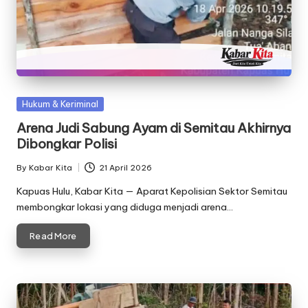
Posted
Hukum & Keriminal
in
Arena Judi Sabung Ayam di Semitau Akhirnya
Dibongkar Polisi
By
Kabar Kita
21 April 2026
Posted
by
Kapuas Hulu, Kabar Kita — Aparat Kepolisian Sektor Semitau
membongkar lokasi yang diduga menjadi arena…
Read More