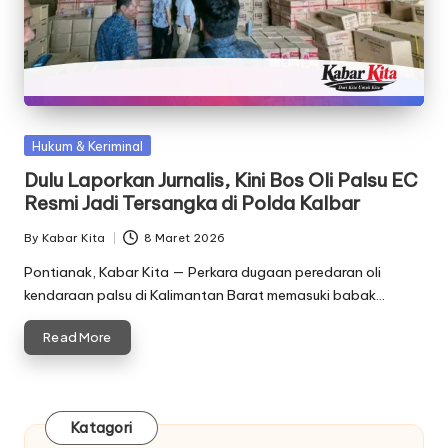
Posted
Hukum & Keriminal
in
Dulu Laporkan Jurnalis, Kini Bos Oli Palsu EC
Resmi Jadi Tersangka di Polda Kalbar
By
Kabar Kita
8 Maret 2026
Posted
by
Pontianak, Kabar Kita — Perkara dugaan peredaran oli
kendaraan palsu di Kalimantan Barat memasuki babak…
Read More
Katagori