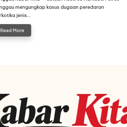
nggau mengungkap kasus dugaan peredaran
rkotika jenis…
Read More