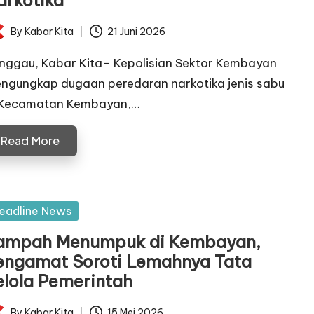
arkotika
By
Kabar Kita
21 Juni 2026
ted
nggau, Kabar Kita– Kepolisian Sektor Kembayan
ngungkap dugaan peredaran narkotika jenis sabu
 Kecamatan Kembayan,…
Read More
sted
eadline News
ampah Menumpuk di Kembayan,
engamat Soroti Lemahnya Tata
elola Pemerintah
By
Kabar Kita
15 Mei 2026