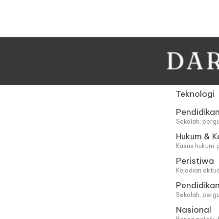
Skip
to
content
Teknologi
Pendidika
Sekolah, pergu
Hukum & K
Kasus hukum, 
Peristiwa
Kejadian aktu
Pendidika
Sekolah, pergu
Nasional