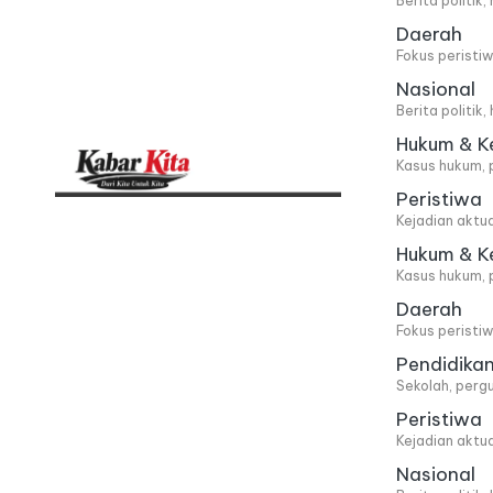
Berita politik
Daerah
Fokus peristi
Nasional
Berita politik
Hukum & K
Kasus hukum, 
Peristiwa
K
Dari
Kejadian aktu
Kita,
a
Hukum & K
Kasus hukum, 
Untuk
b
Daerah
Kita
Fokus peristi
a
Pendidika
Sekolah, pergu
r
Peristiwa
Kejadian aktu
K
Nasional