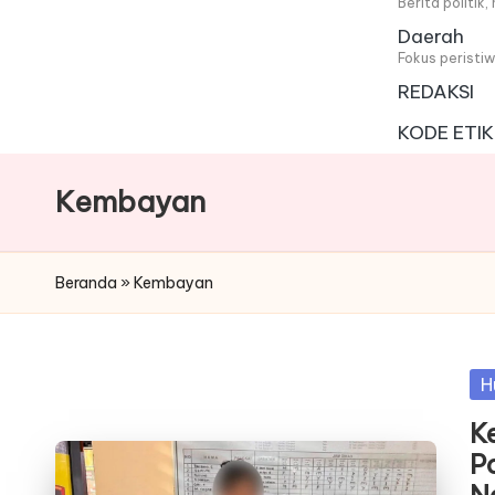
i
Berita politik
Daerah
t
Fokus peristi
REDAKSI
a
KODE ETIK
Kembayan
Beranda
»
Kembayan
Po
H
in
K
P