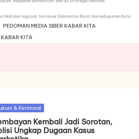
, hukum, kebijakan pemerintah, dan isu strategis nasional.
wa lokal dan regional, termasuk Kalimantan Barat dan kabupaten/kota.
PEDOMAN MEDIA SIBER KABAR KITA
 KABAR KITA
sted
ukum & Keriminal
embayan Kembali Jadi Sorotan,
olisi Ungkap Dugaan Kasus