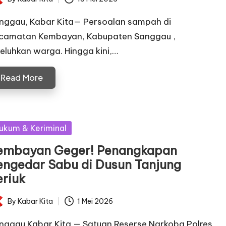
ted
nggau, Kabar Kita— Persoalan sampah di
camatan Kembayan, Kabupaten Sanggau ,
keluhkan warga. Hingga kini,…
Read More
sted
ukum & Keriminal
embayan Geger! Penangkapan
engedar Sabu di Dusun Tanjung
eriuk
By
Kabar Kita
1 Mei 2026
ted
nggau Kabar Kita — Satuan Reserse Narkoba Polres