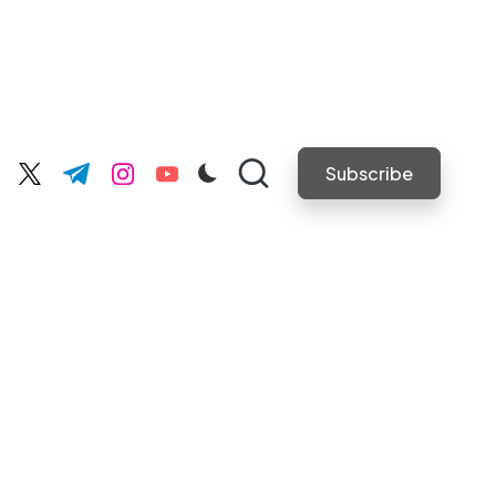
Subscribe
cebook.com
twitter.com
t.me
instagram.com
youtube.com