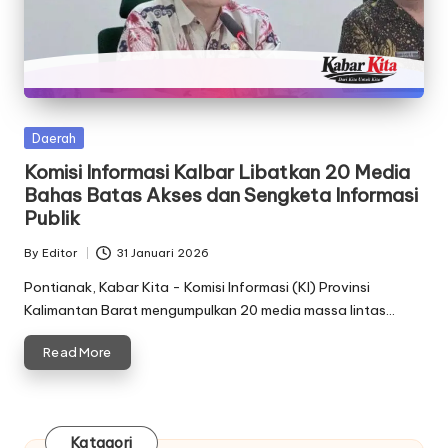
Posted
Daerah
in
Komisi Informasi Kalbar Libatkan 20 Media
Bahas Batas Akses dan Sengketa Informasi
Publik
By
Editor
31 Januari 2026
Posted
by
Pontianak, Kabar Kita - Komisi Informasi (KI) Provinsi
Kalimantan Barat mengumpulkan 20 media massa lintas…
Read More
Katagori