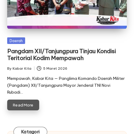
Posted
Daerah
in
Pangdam XII/Tanjungpura Tinjau Kondisi
Teritorial Kodim Mempawah
By
Kabar Kita
5 Maret 2026
Posted
by
Mempawah, Kabar Kita — Panglima Komando Daerah Militer
(Pangdam) XII/Tanjungpura Mayor Jenderal TNI Novi
Rubadi…
Read More
Katagori