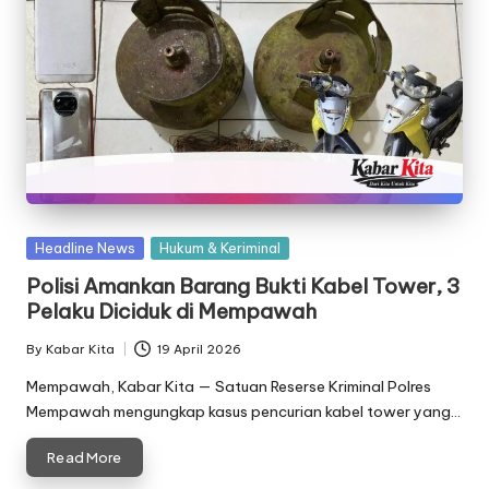
Posted
Headline News
Hukum & Keriminal
in
Polisi Amankan Barang Bukti Kabel Tower, 3
Pelaku Diciduk di Mempawah
By
Kabar Kita
19 April 2026
Posted
by
Mempawah, Kabar Kita — Satuan Reserse Kriminal Polres
Mempawah mengungkap kasus pencurian kabel tower yang…
Read More