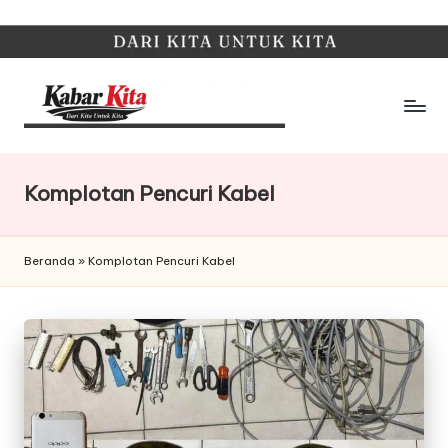
Skip
to
content
K
Dari
Kita,
a
Untuk
Komplotan Pencuri Kabel
b
Kita
a
Beranda
»
Komplotan Pencuri Kabel
r
K
it
a