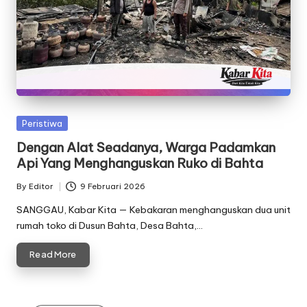
Posted
Peristiwa
in
Dengan Alat Seadanya, Warga Padamkan
Api Yang Menghanguskan Ruko di Bahta
By
Editor
9 Februari 2026
Posted
by
SANGGAU, Kabar Kita — Kebakaran menghanguskan dua unit
rumah toko di Dusun Bahta, Desa Bahta,…
Read More