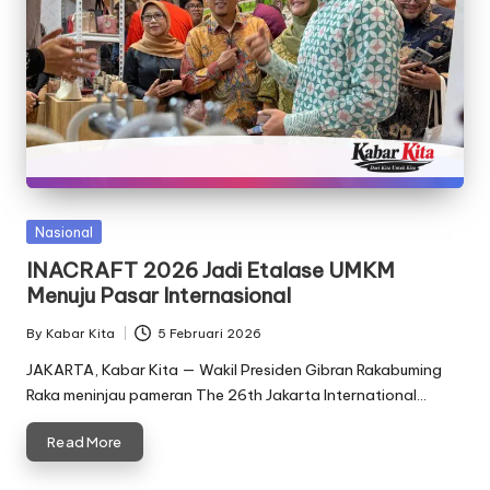
Posted
Nasional
in
INACRAFT 2026 Jadi Etalase UMKM
Menuju Pasar Internasional
By
Kabar Kita
5 Februari 2026
Posted
by
JAKARTA, Kabar Kita — Wakil Presiden Gibran Rakabuming
Raka meninjau pameran The 26th Jakarta International…
Read More