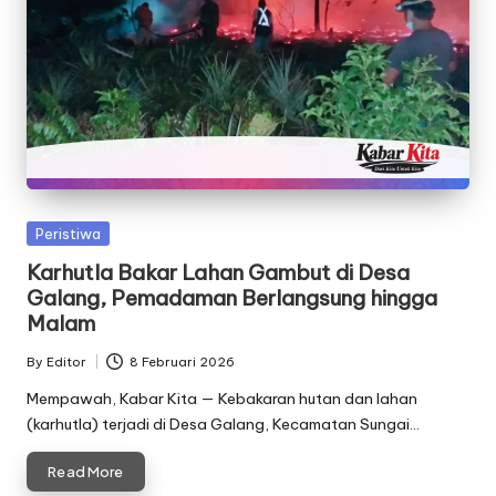
Posted
Peristiwa
in
Karhutla Bakar Lahan Gambut di Desa
Galang, Pemadaman Berlangsung hingga
Malam
By
Editor
8 Februari 2026
Posted
by
Mempawah, Kabar Kita — Kebakaran hutan dan lahan
(karhutla) terjadi di Desa Galang, Kecamatan Sungai…
Read More