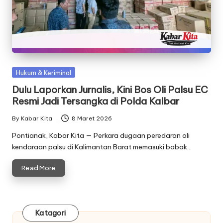
Posted
Hukum & Keriminal
in
Dulu Laporkan Jurnalis, Kini Bos Oli Palsu EC
Resmi Jadi Tersangka di Polda Kalbar
By
Kabar Kita
8 Maret 2026
Posted
by
Pontianak, Kabar Kita — Perkara dugaan peredaran oli
kendaraan palsu di Kalimantan Barat memasuki babak…
Read More
Katagori