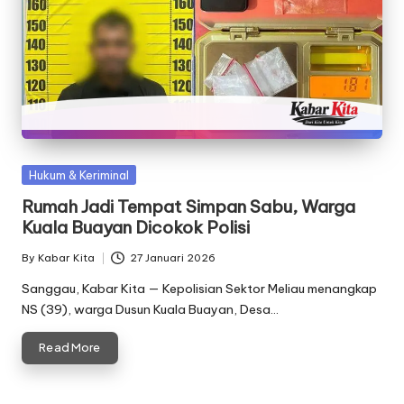
Posted
Hukum & Keriminal
in
Rumah Jadi Tempat Simpan Sabu, Warga
Kuala Buayan Dicokok Polisi
By
Kabar Kita
27 Januari 2026
Posted
by
Sanggau, Kabar Kita — Kepolisian Sektor Meliau menangkap
NS (39), warga Dusun Kuala Buayan, Desa…
Read More