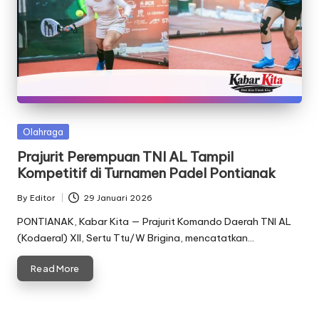
Posted
Olahraga
in
Prajurit Perempuan TNI AL Tampil
Kompetitif di Turnamen Padel Pontianak
By
Editor
29 Januari 2026
Posted
by
PONTIANAK, Kabar Kita — Prajurit Komando Daerah TNI AL
(Kodaeral) XII, Sertu Ttu/W Brigina, mencatatkan…
Read More