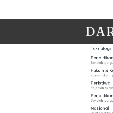
Skip
to
content
Teknologi
Pendidika
Sekolah, pergu
Hukum & K
Kasus hukum, 
Peristiwa
Kejadian aktu
Pendidika
Sekolah, pergu
Nasional