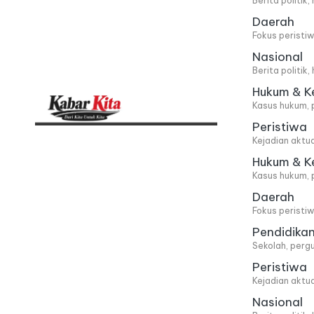
Berita politik
Daerah
Fokus peristi
Nasional
Berita politik
Hukum & K
Kasus hukum, 
Peristiwa
K
Dari
Kejadian aktu
Kita,
a
Hukum & K
Kasus hukum, 
Untuk
b
Daerah
Kita
Fokus peristi
a
Pendidika
Sekolah, pergu
r
Peristiwa
Kejadian aktu
K
Nasional