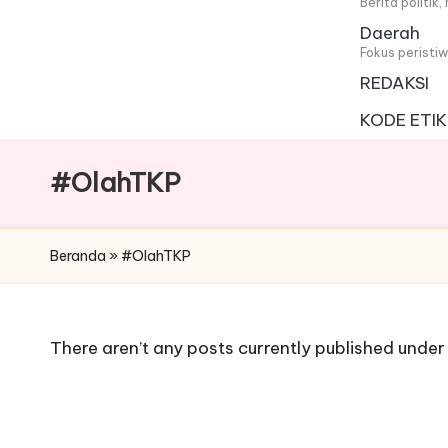
i
Berita politik
Daerah
t
Fokus peristi
REDAKSI
a
KODE ETIK
#OlahTKP
Beranda
»
#OlahTKP
There aren’t any posts currently published under 