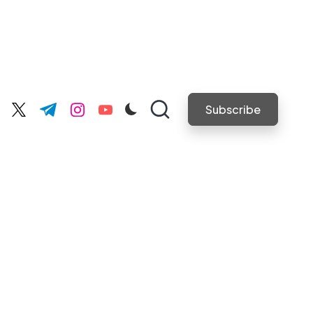
Subscribe
cebook.com
twitter.com
t.me
instagram.com
youtube.com