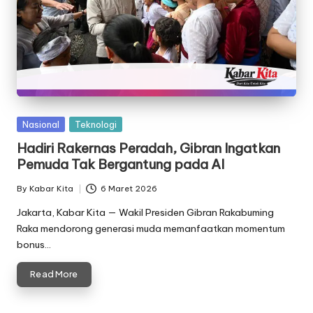
Posted
Nasional
Teknologi
in
Hadiri Rakernas Peradah, Gibran Ingatkan
Pemuda Tak Bergantung pada AI
By
Kabar Kita
6 Maret 2026
Posted
by
Jakarta, Kabar Kita — Wakil Presiden Gibran Rakabuming
Raka mendorong generasi muda memanfaatkan momentum
bonus…
Read More