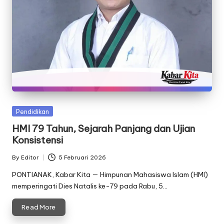
Posted
Pendidikan
in
HMI 79 Tahun, Sejarah Panjang dan Ujian
Konsistensi
By
Editor
5 Februari 2026
Posted
by
PONTIANAK, Kabar Kita — Himpunan Mahasiswa Islam (HMI)
memperingati Dies Natalis ke-79 pada Rabu, 5…
Read More