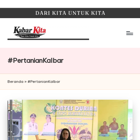
Skip
to
content
K
Dari
Kita,
a
Untuk
#PertanianKalbar
b
Kita
a
Beranda
»
#PertanianKalbar
r
K
it
a