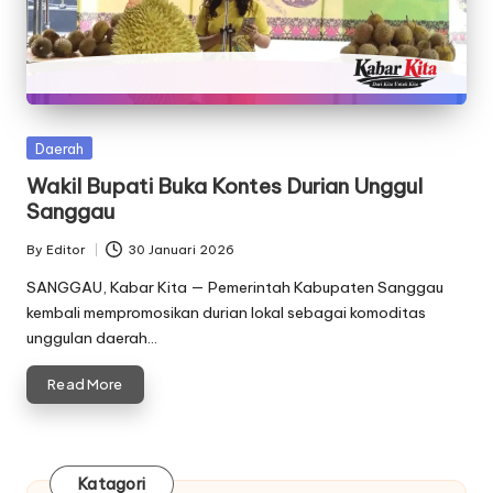
Posted
Daerah
in
Wakil Bupati Buka Kontes Durian Unggul
Sanggau
By
Editor
30 Januari 2026
Posted
by
SANGGAU, Kabar Kita — Pemerintah Kabupaten Sanggau
kembali mempromosikan durian lokal sebagai komoditas
unggulan daerah…
Read More
Katagori