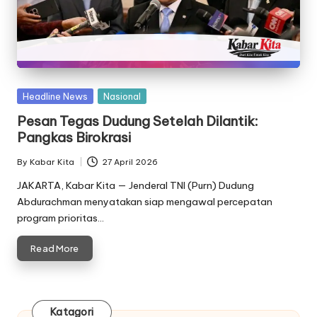
Posted
Headline News
Nasional
in
Pesan Tegas Dudung Setelah Dilantik:
Pangkas Birokrasi
By
Kabar Kita
27 April 2026
Posted
by
JAKARTA, Kabar Kita — Jenderal TNI (Purn) Dudung
Abdurachman menyatakan siap mengawal percepatan
program prioritas…
Read More
Katagori