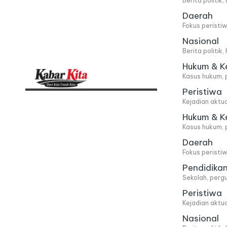
Berita politik
Daerah
Fokus peristi
Nasional
Berita politik
Hukum & K
Kasus hukum, 
Peristiwa
K
Dari
Kejadian aktu
Kita,
a
Hukum & K
Kasus hukum, 
Untuk
b
Daerah
Kita
Fokus peristi
a
Pendidika
Sekolah, pergu
r
Peristiwa
Kejadian aktu
K
Nasional