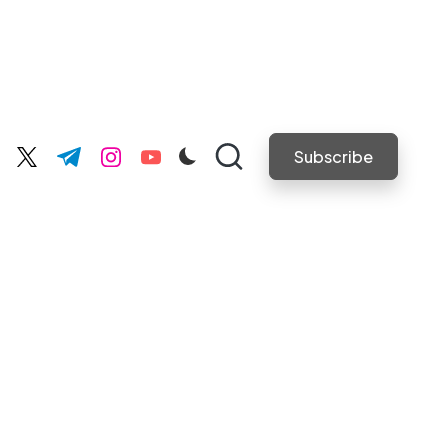
Subscribe
cebook.com
twitter.com
t.me
instagram.com
youtube.com