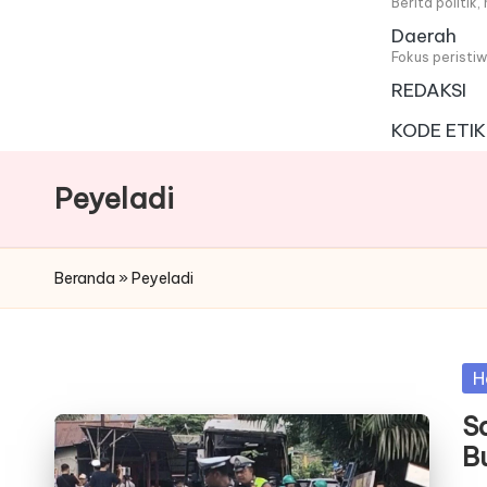
i
Berita politik
Daerah
t
Fokus peristi
REDAKSI
a
KODE ETIK
Peyeladi
Beranda
»
Peyeladi
Po
H
in
Sa
B