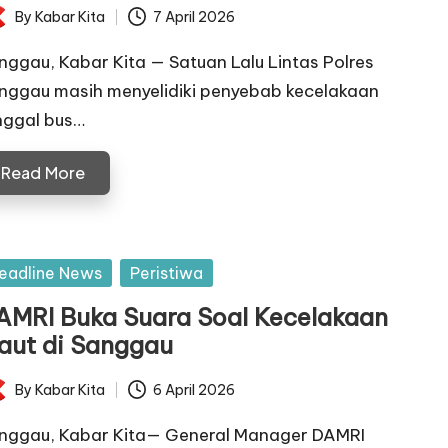
By
Kabar Kita
7 April 2026
ted
nggau, Kabar Kita — Satuan Lalu Lintas Polres
nggau masih menyelidiki penyebab kecelakaan
nggal bus…
Read More
sted
eadline News
Peristiwa
AMRI Buka Suara Soal Kecelakaan
aut di Sanggau
By
Kabar Kita
6 April 2026
ted
nggau, Kabar Kita— General Manager DAMRI