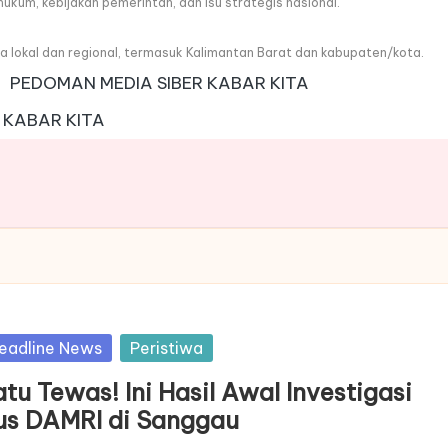
, hukum, kebijakan pemerintah, dan isu strategis nasional.
wa lokal dan regional, termasuk Kalimantan Barat dan kabupaten/kota.
PEDOMAN MEDIA SIBER KABAR KITA
 KABAR KITA
sted
eadline News
Peristiwa
tu Tewas! Ini Hasil Awal Investigasi
us DAMRI di Sanggau