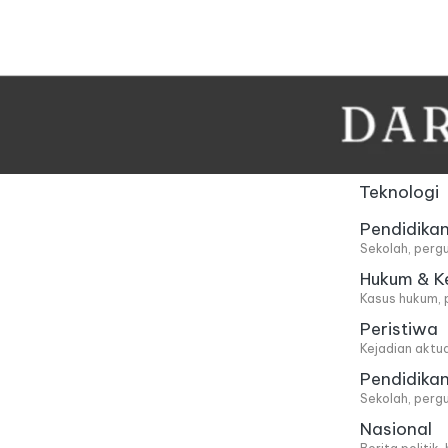
Skip
to
content
Teknologi
Pendidika
Sekolah, pergu
Hukum & K
Kasus hukum, 
Peristiwa
Kejadian aktu
Pendidika
Sekolah, pergu
Nasional