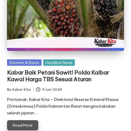
Posted
Ekonomi & Bisnis
Headline News
in
Kabar Baik Petani Sawit! Polda Kalbar
Kawal Harga TBS Sesuai Aturan
By
Kabar Kita
11 Juni 2026
Posted
by
Pontianak, Kabar Kita – Direktorat Reserse Kriminal Khusus
(Ditreskrimsus) Polda Kalimantan Barat menginstruksikan
seluruh jajaran…
Read More