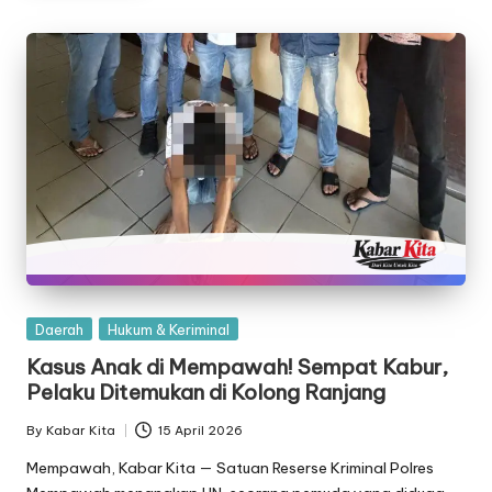
Posted
Daerah
Hukum & Keriminal
in
Kasus Anak di Mempawah! Sempat Kabur,
Pelaku Ditemukan di Kolong Ranjang
By
Kabar Kita
15 April 2026
Posted
by
Mempawah, Kabar Kita — Satuan Reserse Kriminal Polres