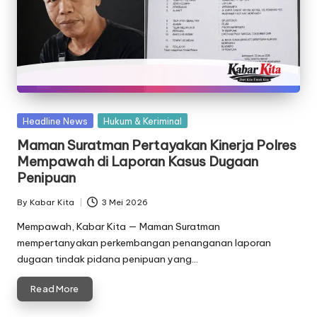
Posted
Headline News
Hukum & Keriminal
in
Maman Suratman Pertayakan Kinerja Polres
Mempawah di Laporan Kasus Dugaan
Penipuan
By
Kabar Kita
3 Mei 2026
Posted
by
Mempawah, Kabar Kita — Maman Suratman
mempertanyakan perkembangan penanganan laporan
dugaan tindak pidana penipuan yang…
Read More