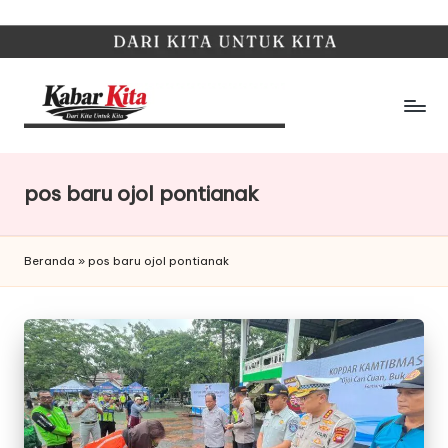
Skip
to
content
K
Dari
Kita,
a
Untuk
pos baru ojol pontianak
b
Kita
a
Beranda
»
pos baru ojol pontianak
r
K
it
a