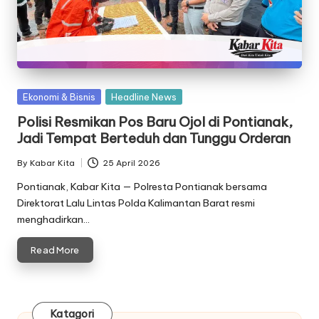
Posted
Ekonomi & Bisnis
Headline News
in
Polisi Resmikan Pos Baru Ojol di Pontianak,
Jadi Tempat Berteduh dan Tunggu Orderan
By
Kabar Kita
25 April 2026
Posted
by
Pontianak, Kabar Kita — Polresta Pontianak bersama
Direktorat Lalu Lintas Polda Kalimantan Barat resmi
menghadirkan…
Read More
Katagori