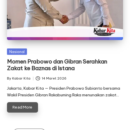
Posted
Nasional
in
Momen Prabowo dan Gibran Serahkan
Zakat ke Baznas di Istana
By
Kabar Kita
14 Maret 2026
Posted
by
Jakarta, Kabar Kita — Presiden Prabowo Subianto bersama
Wakil Presiden Gibran Rakabuming Raka menunaikan zakat…
Read More