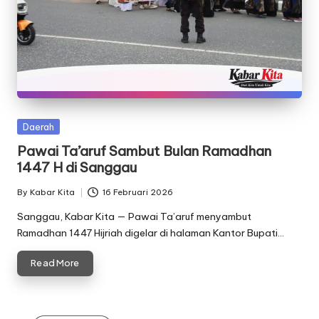
Posted
Daerah
in
Pawai Ta’aruf Sambut Bulan Ramadhan
1447 H di Sanggau
By
Kabar Kita
16 Februari 2026
Posted
by
Sanggau, Kabar Kita — Pawai Ta’aruf menyambut
Ramadhan 1447 Hijriah digelar di halaman Kantor Bupati…
Read More