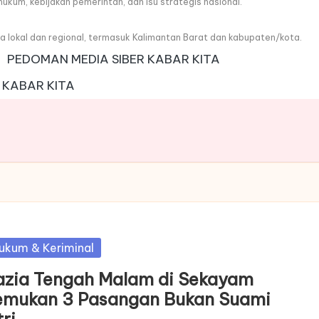
, hukum, kebijakan pemerintah, dan isu strategis nasional.
wa lokal dan regional, termasuk Kalimantan Barat dan kabupaten/kota.
PEDOMAN MEDIA SIBER KABAR KITA
 KABAR KITA
sted
ukum & Keriminal
azia Tengah Malam di Sekayam
emukan 3 Pasangan Bukan Suami