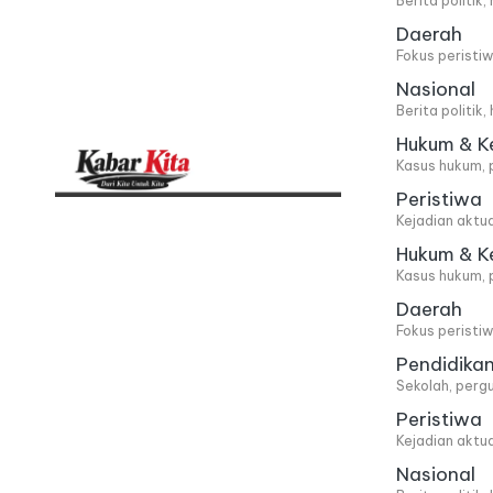
Berita politik
Daerah
Fokus peristi
Nasional
Berita politik
Hukum & K
Kasus hukum, 
Peristiwa
K
Dari
Kejadian aktu
Kita,
a
Hukum & K
Kasus hukum, 
Untuk
b
Daerah
Kita
Fokus peristi
a
Pendidika
Sekolah, pergu
r
Peristiwa
Kejadian aktu
K
Nasional