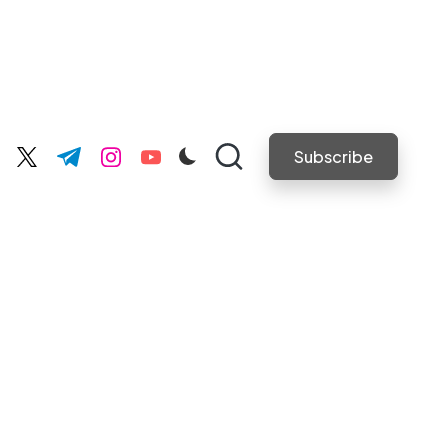
Subscribe
cebook.com
twitter.com
t.me
instagram.com
youtube.com