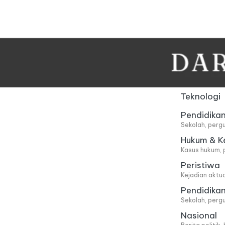
Skip
to
content
Teknologi
Pendidika
Sekolah, pergu
Hukum & K
Kasus hukum, 
Peristiwa
Kejadian aktu
Pendidika
Sekolah, pergu
Nasional