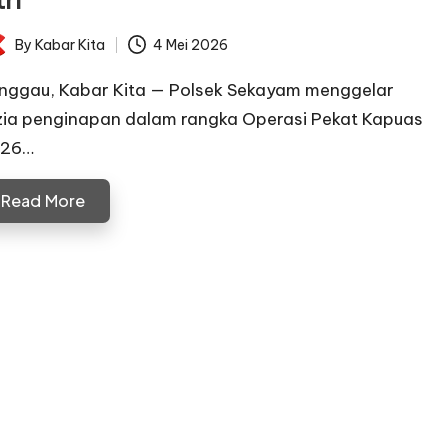
tri
By
Kabar Kita
4 Mei 2026
ted
nggau, Kabar Kita — Polsek Sekayam menggelar
zia penginapan dalam rangka Operasi Pekat Kapuas
26…
Read More