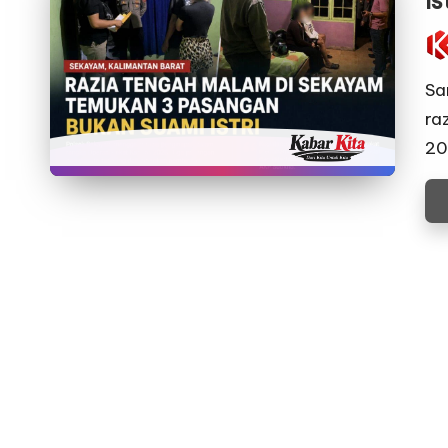
Is
Pos
by
Sa
ra
20