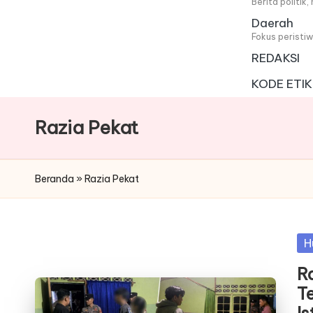
i
Berita politik
Daerah
t
Fokus peristi
REDAKSI
a
KODE ETIK
Razia Pekat
Beranda
»
Razia Pekat
Po
H
in
R
T