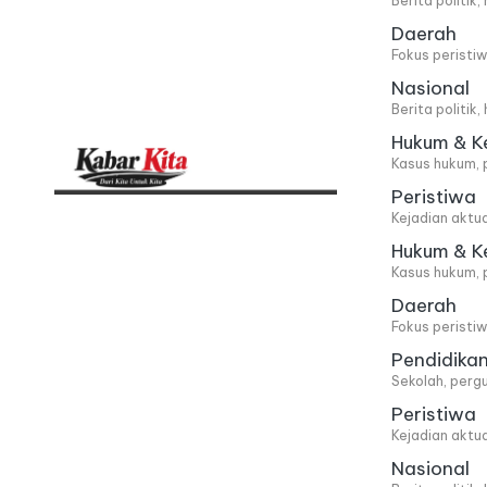
Berita politik
Daerah
Fokus peristi
Nasional
Berita politik
Hukum & K
Kasus hukum, 
Peristiwa
K
Dari
Kejadian aktu
Kita,
a
Hukum & K
Kasus hukum, 
Untuk
b
Daerah
Kita
Fokus peristi
a
Pendidika
Sekolah, pergu
r
Peristiwa
Kejadian aktu
K
Nasional