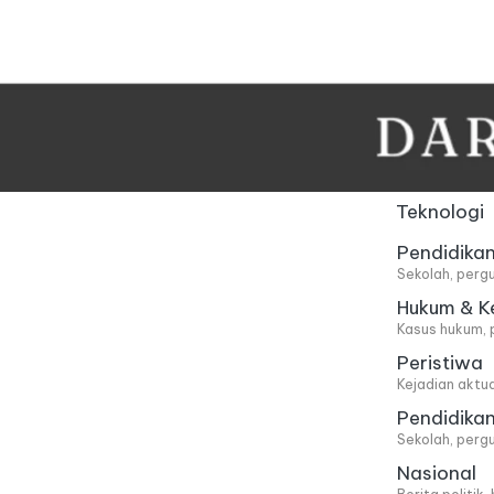
Skip
to
content
Teknologi
Pendidika
Sekolah, pergu
Hukum & K
Kasus hukum, 
Peristiwa
Kejadian aktu
Pendidika
Sekolah, pergu
Nasional