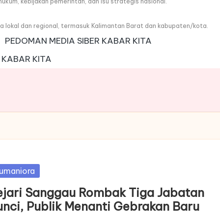
, hukum, kebijakan pemerintah, dan isu strategis nasional.
wa lokal dan regional, termasuk Kalimantan Barat dan kabupaten/kota.
PEDOMAN MEDIA SIBER KABAR KITA
 KABAR KITA
sted
umaniora
ejari Sanggau Rombak Tiga Jabatan
unci, Publik Menanti Gebrakan Baru