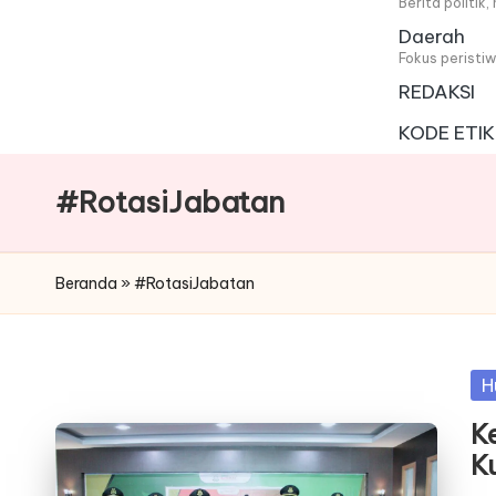
i
Berita politik
Daerah
t
Fokus peristi
REDAKSI
a
KODE ETIK
#RotasiJabatan
Beranda
»
#RotasiJabatan
Po
H
in
K
K