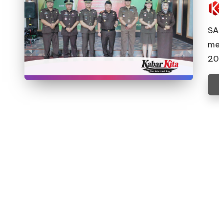
Pos
by
SA
me
20