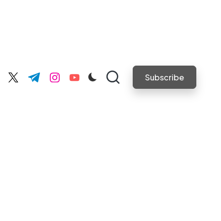
Subscribe
cebook.com
twitter.com
t.me
instagram.com
youtube.com