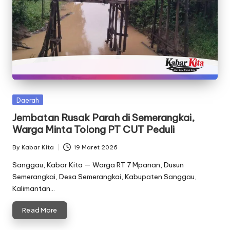
Posted
Daerah
in
Jembatan Rusak Parah di Semerangkai,
Warga Minta Tolong PT CUT Peduli
By
Kabar Kita
19 Maret 2026
Posted
by
Sanggau, Kabar Kita — Warga RT 7 Mpanan, Dusun
Semerangkai, Desa Semerangkai, Kabupaten Sanggau,
Kalimantan…
Read More