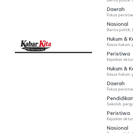
Berita politik
Daerah
Fokus peristi
Nasional
Berita politik
Hukum & K
Kasus hukum, 
Peristiwa
K
Dari
Kejadian aktu
Kita,
a
Hukum & K
Kasus hukum, 
Untuk
b
Daerah
Kita
Fokus peristi
a
Pendidika
Sekolah, pergu
r
Peristiwa
Kejadian aktu
K
Nasional