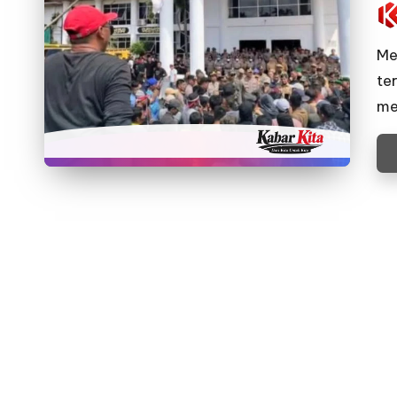
Pos
by
Me
te
me