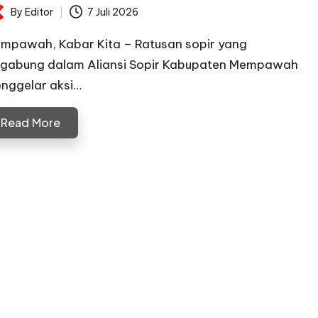
By
Editor
7 Juli 2026
ted
mpawah, Kabar Kita – Ratusan sopir yang
rgabung dalam Aliansi Sopir Kabupaten Mempawah
nggelar aksi…
Read More