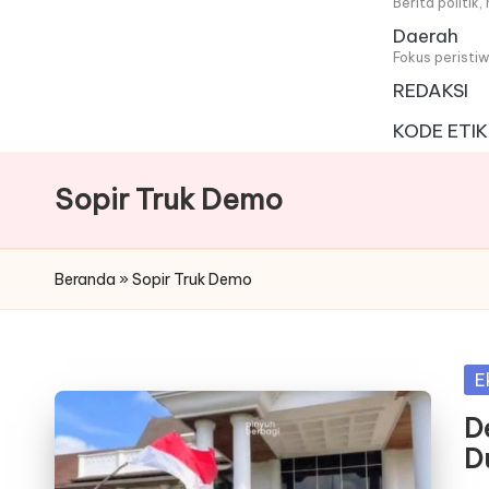
i
Berita politik
Daerah
t
Fokus peristi
REDAKSI
a
KODE ETIK
Sopir Truk Demo
Beranda
»
Sopir Truk Demo
Po
E
in
D
D