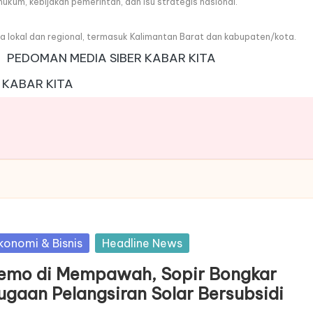
, hukum, kebijakan pemerintah, dan isu strategis nasional.
wa lokal dan regional, termasuk Kalimantan Barat dan kabupaten/kota.
PEDOMAN MEDIA SIBER KABAR KITA
 KABAR KITA
sted
konomi & Bisnis
Headline News
emo di Mempawah, Sopir Bongkar
ugaan Pelangsiran Solar Bersubsidi