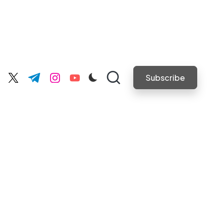
Subscribe
cebook.com
twitter.com
t.me
instagram.com
youtube.com