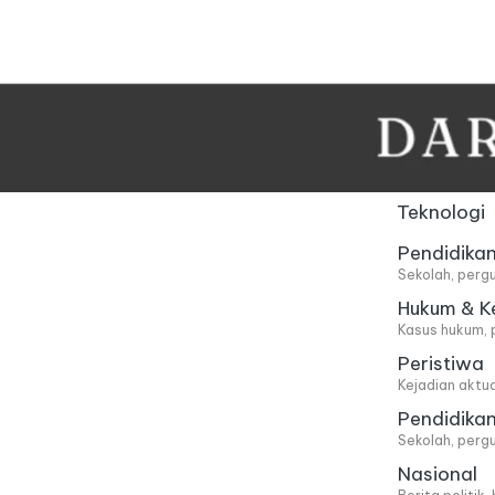
Skip
to
content
Teknologi
Pendidika
Sekolah, pergu
Hukum & K
Kasus hukum, 
Peristiwa
Kejadian aktu
Pendidika
Sekolah, pergu
Nasional