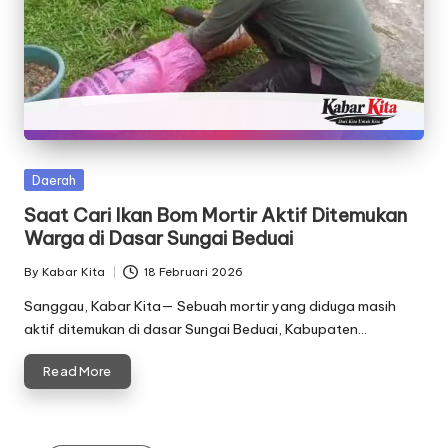
Posted
Daerah
in
Saat Cari Ikan Bom Mortir Aktif Ditemukan
Warga di Dasar Sungai Beduai
By
Kabar Kita
18 Februari 2026
Posted
by
Sanggau, Kabar Kita— Sebuah mortir yang diduga masih
aktif ditemukan di dasar Sungai Beduai, Kabupaten…
Read More