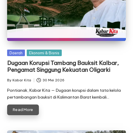
Posted
Daerah
Ekonomi & Bisnis
in
Dugaan Korupsi Tambang Bauksit Kalbar,
Pengamat Singgung Kekuatan Oligarki
By
Kabar Kita
30 Mei 2026
Posted
by
Pontianak, Kabar Kita — Dugaan korupsi dalam tata kelola
pertambangan bauksit di Kalimantan Barat kembali…
Read More