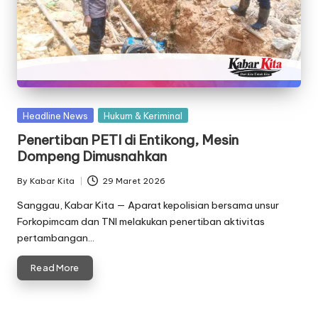
Posted
Headline News
Hukum & Keriminal
in
Penertiban PETI di Entikong, Mesin
Dompeng Dimusnahkan
By
Kabar Kita
29 Maret 2026
Posted
by
Sanggau, Kabar Kita — Aparat kepolisian bersama unsur
Forkopimcam dan TNI melakukan penertiban aktivitas
pertambangan…
Read More