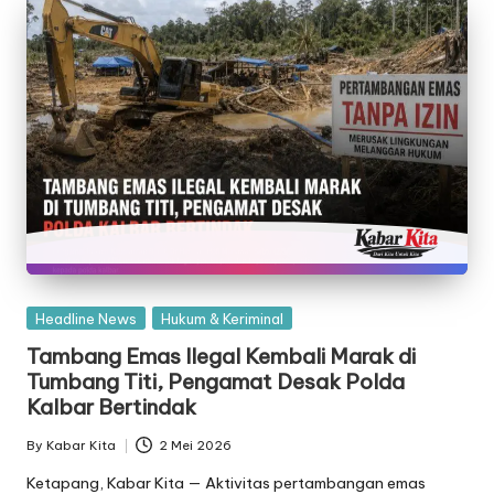
Posted
Headline News
Hukum & Keriminal
in
Tambang Emas Ilegal Kembali Marak di
Tumbang Titi, Pengamat Desak Polda
Kalbar Bertindak
By
Kabar Kita
2 Mei 2026
Posted
by
Ketapang, Kabar Kita — Aktivitas pertambangan emas