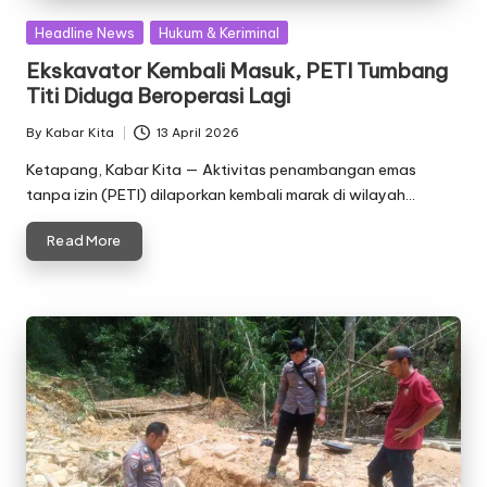
Posted
Headline News
Hukum & Keriminal
in
Ekskavator Kembali Masuk, PETI Tumbang
Titi Diduga Beroperasi Lagi
By
Kabar Kita
13 April 2026
Posted
by
Ketapang, Kabar Kita — Aktivitas penambangan emas
tanpa izin (PETI) dilaporkan kembali marak di wilayah…
Read More