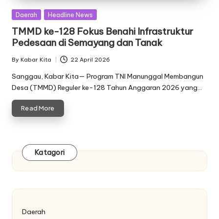
Posted
Daerah
Headline News
in
TMMD ke-128 Fokus Benahi Infrastruktur
Pedesaan di Semayang dan Tanak
By
Kabar Kita
22 April 2026
Posted
by
Sanggau, Kabar Kita— Program TNI Manunggal Membangun
Desa (TMMD) Reguler ke-128 Tahun Anggaran 2026 yang…
Read More
Katagori
Daerah