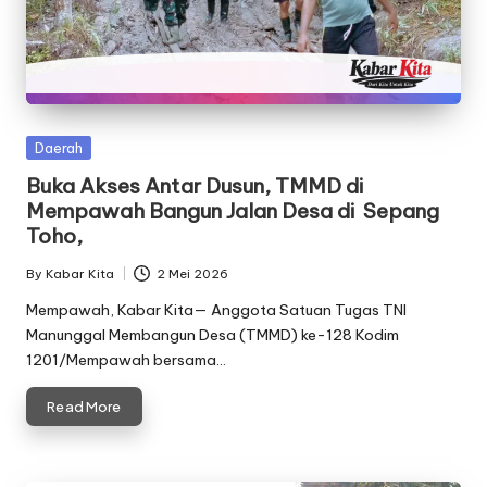
Posted
Daerah
in
Buka Akses Antar Dusun, TMMD di
Mempawah Bangun Jalan Desa di Sepang
Toho,
By
Kabar Kita
2 Mei 2026
Posted
by
Mempawah, Kabar Kita— Anggota Satuan Tugas TNI
Manunggal Membangun Desa (TMMD) ke-128 Kodim
1201/Mempawah bersama…
Read More