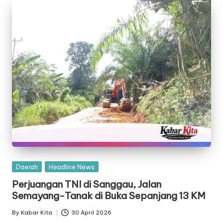
Posted
Daerah
Headline News
in
Perjuangan TNI di Sanggau, Jalan
Semayang-Tanak di Buka Sepanjang 13 KM
By
Kabar Kita
30 April 2026
Posted